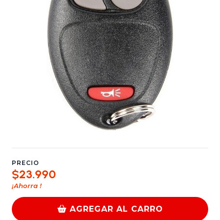
PRECIO
$23.990
¡Ahorra
!
AGREGAR AL CARRO