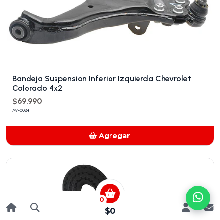
Bandeja Suspension Inferior Izquierda Chevrolet
Colorado 4x2
$69.990
AV-00841
Agregar
Añadido
0
$0