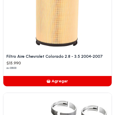
Filtro Aire Chevrolet Colorado 2.8 - 3.5 2004-2007
$15.990
av-00830
Agregar
Añadido