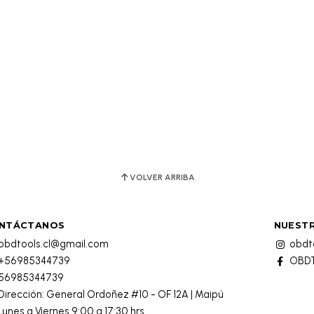
VOLVER ARRIBA
NTÁCTANOS
NUESTR
obdtools.cl@gmail.com
obdto
+56985344739
OBDT
56985344739
Dirección: General Ordoñez #10 - OF 12A | Maipú
Lunes a Viernes 9:00 a 17:30 hrs.