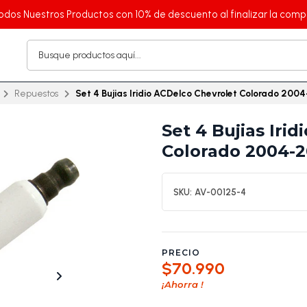
odos Nuestros Productos con 10% de descuento al finalizar la comp
Repuestos
Set 4 Bujias Iridio ACDelco Chevrolet Colorado 200
Set 4 Bujias Iri
Colorado 2004-2
SKU:
AV-00125-4
PRECIO
$70.990
¡Ahorra
!