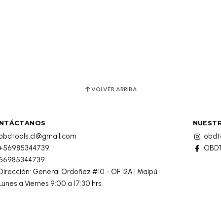
VOLVER ARRIBA
NTÁCTANOS
NUESTR
obdtools.cl@gmail.com
obdto
+56985344739
OBDT
56985344739
Dirección: General Ordoñez #10 - OF 12A | Maipú
Lunes a Viernes 9:00 a 17:30 hrs.