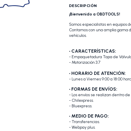
DESCRIPCIÓN
¡Bienvenido a OBDTOOLS!
Somos especialistas en equipos de
Contamos con una amplia gama de
vehículos.
•
CARACTERÍSTICAS:
- Empaquetadura Tapa de Válvula
- Motorización 3.7
• HORARIO DE ATENCIÓN:
- Lunes a Viernes 9:00 a 18:00 hora
• FORMAS DE ENVÍOS:
- Los envíos se realizan dentro de
- Chilexpress.
- Bluexpress.
• MEDIO DE PAGO:
- Transferencias.
- Webpay plus.