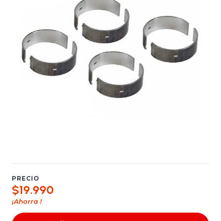
PRECIO
$19.990
¡Ahorra
!