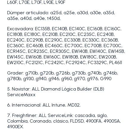
L60F, L70E, L70F, L90E, L90F
Dúmper articulado: a25d, a25e, a30d, a30e, a35d,
a35e, a40d, a40e, t450d,
Excavadora: EC135B, EC140B, EC140C, EC160B, EC160C,
EC180B, EC180C, EC210B, EC210C, EC235C, EC240B,
EC240C, EC290B, EC290C, EC330B, EC330C, EC360B,
EC360C, EC460B, EC460C, EC700C, EC700B, EC700C,
ECR145C, ECR235C, ECR305C, EW140B, EW140C, EW145B,
EW145C, EW160B, EW160C, EW180B, EW180C, EW200B,
EW210C, FC2121C, FC2421C, FC2924C, FC3329C, PL4611
Grader: g710b, g720b, g726b, g730b, g740b, g746b,
g780b, g930, g940, g946, g960, g970, g976, G990
5. Navistar: ALL Diamond Lógica Builder (DLB)
ServiceMaxx
6. Internacional: ALL Intune, MD32,
7. Freightliner: ALL ServiceLink: cascadia, siglo,
Colombia, Coronado, clásico, FLDSD, 4900FA, 4900SA,
4900EX.