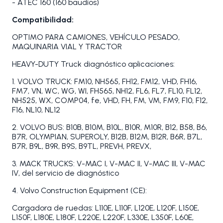
- ATEC 160 (160 baudios)
Compatibilidad:
OPTIMO PARA CAMIONES, VEHÍCULO PESADO,
MAQUINARIA VIAL Y TRACTOR
HEAVY-DUTY Truck diagnóstico aplicaciones:
1. VOLVO TRUCK: FM10, NH565, FH12, FM12, VHD, FH16,
FM7, VN, WC, WG, WI, FH565, NH12, FL6, FL7, FL10, FL12,
NH525, WX, COMP04, fe, VHD, FH, FM, VM, FM9, F10, F12,
F16, NL10, NL12
2. VOLVO BUS: B10B, B10M, B10L, B10R, M10R, B12, B58, B6,
B7R, OLYMPIAN, SUPEROLY, B12B, B12M, B12R, B6R, B7L,
B7R, B9L, B9R, B9S, B9TL, PREVH, PREVX,
3. MACK TRUCKS: V-MAC I, V-MAC II, V-MAC III, V-MAC
IV, del servicio de diagnóstico
4. Volvo Construction Equipment (CE):
Cargadora de ruedas: L110E, L110F, L120E, L120F, L150E,
L150F, L180E, L180F, L220E, L220F, L330E, L350F, L60E,