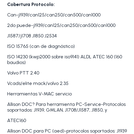
Cobertura Protocolo:
Can-j1939/can125/can250/can500/can1000
2do puede-j1939/can125/can250/can500/can1000
J1587/j1708 J1850 J2534
ISO 15765 (can de diagnóstico)
ISO 14230 (kwp2000 sobre iso9141) ALDL ATEC 160 (160
baudios)
Volvo PTT 2.40
Vcads/elite mack/volvo 2.35
Herramientas V-MAC servicio
Allison DOC? Para herramienta PC-Service-Protocolos
soportados: J1939, GMLAN, J1708/J1587, J1850, y
ATEC160
Allison DOC para PC (aed)-protocolos soportados: J1939