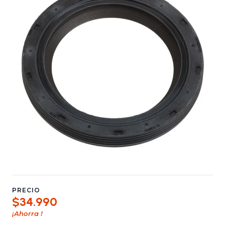
PRECIO
$34.990
¡Ahorra
!