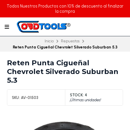
Todos Nuestros Productos con 10% de descuento al finalizar
la compra
Inicio
Repuestos
Reten Punta Cigueñal Chevrolet Silverado Suburban 5.3
Reten Punta Cigueñal
Chevrolet Silverado Suburban
5.3
STOCK:
4
SKU:
AV-01503
¡Últimas unidades!