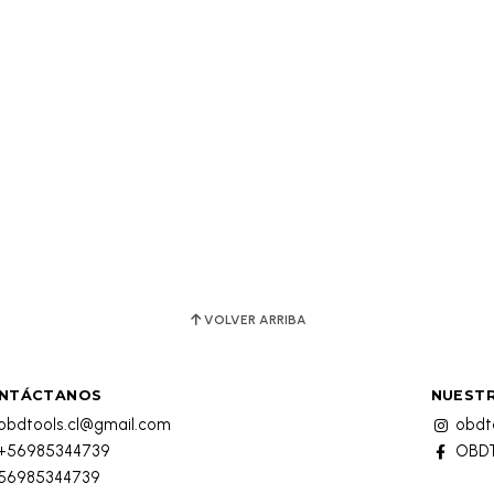
VOLVER ARRIBA
NTÁCTANOS
NUESTR
obdtools.cl@gmail.com
obdto
+56985344739
OBDT
56985344739