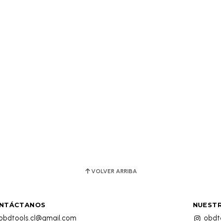
VOLVER ARRIBA
NTÁCTANOS
NUESTR
obdtools.cl@gmail.com
obdto