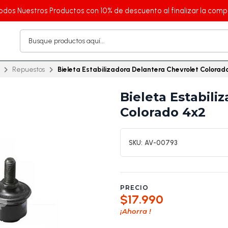
odos Nuestros Productos con 10% de descuento al finalizar la comp
Repuestos
Bieleta Estabilizadora Delantera Chevrolet Colorad
Bieleta Estabili
Colorado 4x2
SKU:
AV-00793
PRECIO
$17.990
¡Ahorra
!