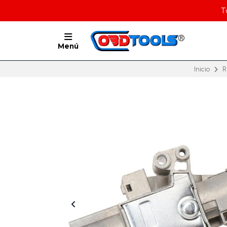
T
Menú
Inicio
R