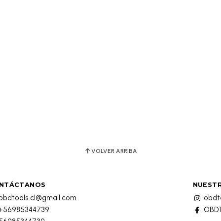
VOLVER ARRIBA
NTÁCTANOS
NUESTR
obdtools.cl@gmail.com
obdto
+56985344739
OBDT