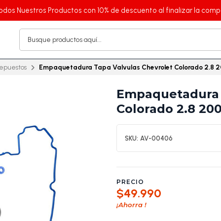
odos Nuestros Productos con 10% de descuento al finalizar la comp
epuestos
Empaquetadura Tapa Valvulas Chevrolet Colorado 2.8
Empaquetadura 
Colorado 2.8 20
SKU:
AV-00406
PRECIO
$49.990
¡Ahorra
!