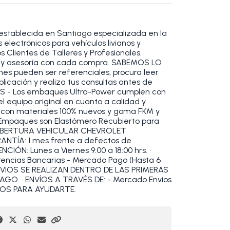
establecida en Santiago especializada en la
electrónicos para vehículos livianos y
 Clientes de Talleres y Profesionales.
 y asesoría con cada compra. SABEMOS LO
s pueden ser referenciales, procura leer
blicación y realiza tus consultas antes de
S - Los embaques Ultra-Power cumplen con
l equipo original en cuanto a calidad y
 con materiales 100% nuevos y goma FKM y
o Empaques son Elastómero Recubierto para
 COBERTURA VEHICULAR CHEVROLET
NTÍA: 1 mes frente a defectos de
CIÓN: Lunes a Viernes 9:00 a 18:00 hrs. •
encias Bancarias - Mercado Pago (Hasta 6
 ENVIOS SE REALIZAN DENTRO DE LAS PRIMERAS
O. • ENVÍOS A TRAVÉS DE: - Mercado Envíos
OS PARA AYUDARTE.