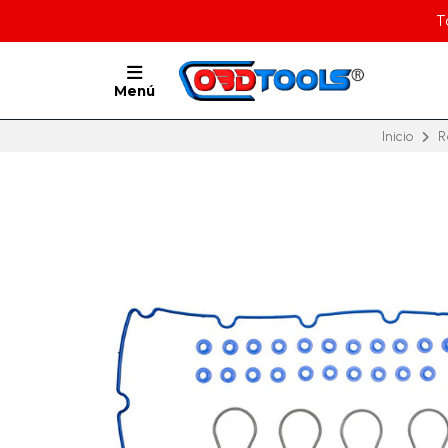
T
Menú
Inicio
R