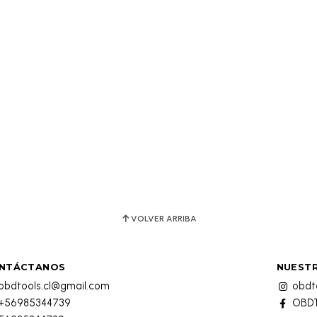
VOLVER ARRIBA
NTÁCTANOS
NUESTR
obdtools.cl@gmail.com
obdto
+56985344739
OBDT