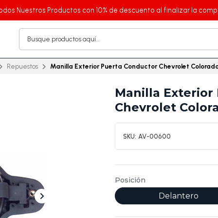
odos Nuestros Productos con 10% de descuento al finalizar la comp
Repuestos
Manilla Exterior Puerta Conductor Chevrolet Colorad
Manilla Exterio
Chevrolet Color
SKU:
AV-00600
Posición
Delantero