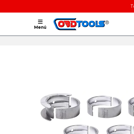
T
Menú