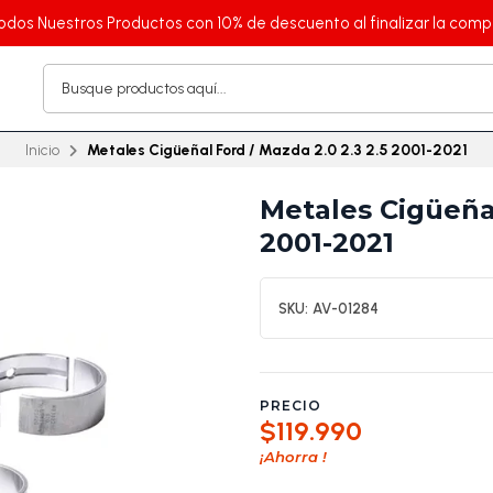
odos Nuestros Productos con 10% de descuento al finalizar la comp
Inicio
Metales Cigüeñal Ford / Mazda 2.0 2.3 2.5 2001-2021
Metales Cigüeñal
2001-2021
SKU:
AV-01284
PRECIO
$119.990
¡Ahorra
!