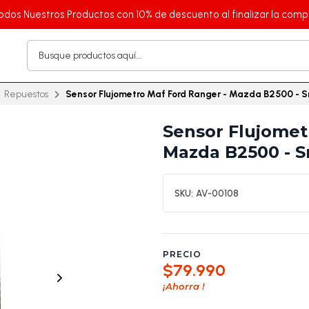
odos Nuestros Productos con 10% de descuento al finalizar la comp
Repuestos
Sensor Flujometro Maf Ford Ranger - Mazda B2500 - S
Sensor Flujomet
Mazda B2500 - S
SKU:
AV-00108
PRECIO
$79.990
¡Ahorra
!