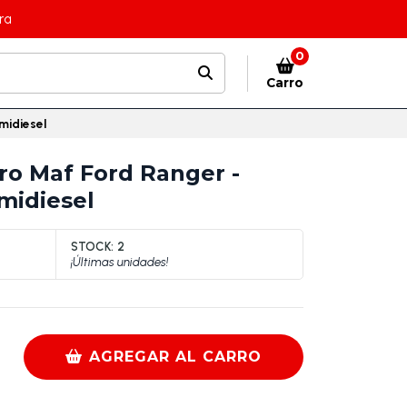
ra
0
Carro
midiesel
ro Maf Ford Ranger -
midiesel
STOCK:
2
¡Últimas unidades!
AGREGAR AL CARRO