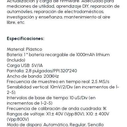
Actualización y carga de firmware. Adecuado para
mediciones de utilidad, aprendizaje DIY, reparación de
automóviles, reparación de electrodomésticos,
investigación y enseñanza, mantenimiento al aire
libre, etc.
Especificaciones:
Material: Plástico
Batería: 1 * batería recargable de 1000mAh lithium
(Incluido)
Carga USB: 5V/1A
Pantalla: 2,8 pulgadas/PPI:320*240
Ancho de banda: 200KHz
Frecuencia de muestreo en tiempo real: 2,5 MS/s
Sensibilidad vertical: 10mV/2/Div (en incrementos de 1-
2-5).
Intervalos de base de tiempo: 10 uS/Div (en
incrementos de 1-2-5)
Frecuencia de calibración de onda cuadrada: 1K
Rangos de voltaje: X1:± 40V (Vpp:80V); X10: ± 400V
(Vpp:800V)
Modo de disparo: Automático, Regular, Sencillo