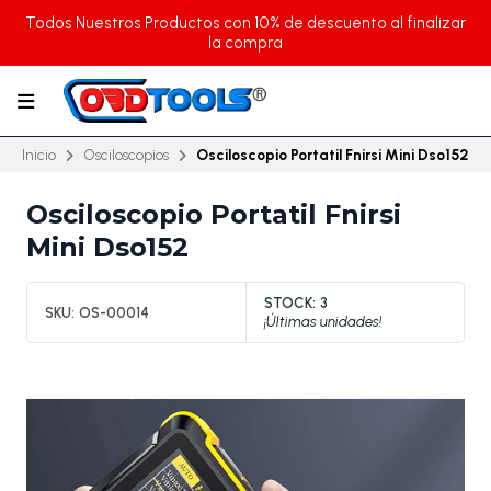
Todos Nuestros Productos con 10% de descuento al finalizar
la compra
Inicio
Osciloscopios
Osciloscopio Portatil Fnirsi Mini Dso152
Osciloscopio Portatil Fnirsi
Mini Dso152
STOCK:
3
SKU:
OS-00014
¡Últimas unidades!