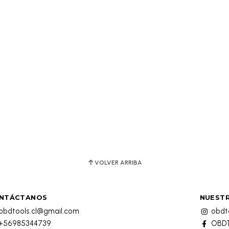
VOLVER ARRIBA
NTÁCTANOS
NUESTR
obdtools.cl@gmail.com
obdto
+56985344739
OBDT