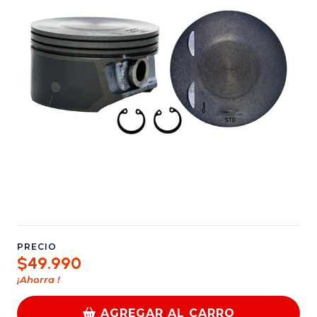
PRECIO
$49.990
¡Ahorra
!
AGREGAR AL CARRO