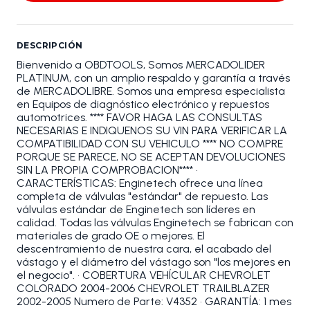
DESCRIPCIÓN
Bienvenido a OBDTOOLS, Somos MERCADOLIDER
PLATINUM, con un amplio respaldo y garantía a través
de MERCADOLIBRE. Somos una empresa especialista
en Equipos de diagnóstico electrónico y repuestos
automotrices. **** FAVOR HAGA LAS CONSULTAS
NECESARIAS E INDIQUENOS SU VIN PARA VERIFICAR LA
COMPATIBILIDAD CON SU VEHICULO **** NO COMPRE
PORQUE SE PARECE, NO SE ACEPTAN DEVOLUCIONES
SIN LA PROPIA COMPROBACION**** •
CARACTERÍSTICAS: Enginetech ofrece una línea
completa de válvulas "estándar" de repuesto. Las
válvulas estándar de Enginetech son líderes en
calidad. Todas las válvulas Enginetech se fabrican con
materiales de grado OE o mejores. El
descentramiento de nuestra cara, el acabado del
vástago y el diámetro del vástago son "los mejores en
el negocio". • COBERTURA VEHÍCULAR CHEVROLET
COLORADO 2004-2006 CHEVROLET TRAILBLAZER
2002-2005 Numero de Parte: V4352 • GARANTÍA: 1 mes