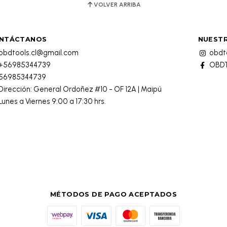
VOLVER ARRIBA
NTÁCTANOS
NUESTR
obdtools.cl@gmail.com
obdto
+56985344739
OBDT
56985344739
Dirección: General Ordoñez #10 - OF 12A | Maipú
Lunes a Viernes 9:00 a 17:30 hrs.
MÉTODOS DE PAGO ACEPTADOS