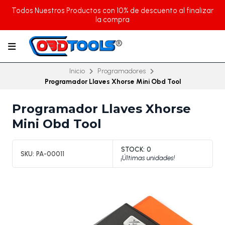
Todos Nuestros Productos con 10% de descuento al finalizar
la compra
Inicio
Programadores
Programador Llaves Xhorse Mini Obd Tool
Programador Llaves Xhorse
Mini Obd Tool
STOCK:
0
SKU:
PA-00011
¡Últimas unidades!