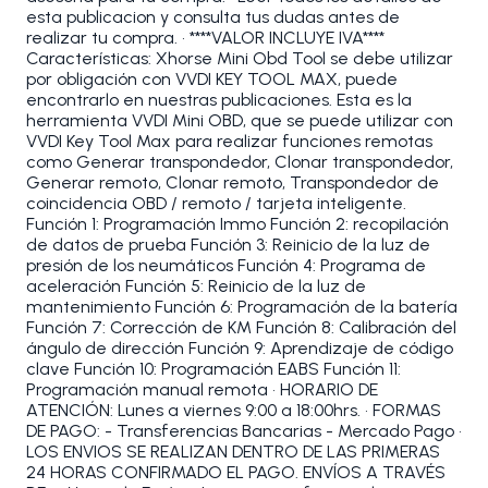
esta publicacion y consulta tus dudas antes de
realizar tu compra. • ****VALOR INCLUYE IVA****
Características: Xhorse Mini Obd Tool se debe utilizar
por obligación con VVDI KEY TOOL MAX, puede
encontrarlo en nuestras publicaciones. Esta es la
herramienta VVDI Mini OBD, que se puede utilizar con
VVDI Key Tool Max para realizar funciones remotas
como Generar transpondedor, Clonar transpondedor,
Generar remoto, Clonar remoto, Transpondedor de
coincidencia OBD / remoto / tarjeta inteligente.
Función 1: Programación Immo Función 2: recopilación
de datos de prueba Función 3: Reinicio de la luz de
presión de los neumáticos Función 4: Programa de
aceleración Función 5: Reinicio de la luz de
mantenimiento Función 6: Programación de la batería
Función 7: Corrección de KM Función 8: Calibración del
ángulo de dirección Función 9: Aprendizaje de código
clave Función 10: Programación EABS Función 11:
Programación manual remota • HORARIO DE
ATENCIÓN: Lunes a viernes 9:00 a 18:00hrs. • FORMAS
DE PAGO: - Transferencias Bancarias - Mercado Pago •
LOS ENVIOS SE REALIZAN DENTRO DE LAS PRIMERAS
24 HORAS CONFIRMADO EL PAGO. ENVÍOS A TRAVÉS