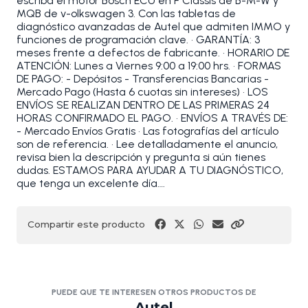
escriba el motor Bosch ECU en F Classis de B-M-W y
MQB de v-olkswagen 3. Con las tabletas de
diagnóstico avanzadas de Autel que admiten IMMO y
funciones de programación clave. • GARANTÍA: 3
meses frente a defectos de fabricante. • HORARIO DE
ATENCIÓN: Lunes a Viernes 9:00 a 19:00 hrs. • FORMAS
DE PAGO: - Depósitos - Transferencias Bancarias -
Mercado Pago (Hasta 6 cuotas sin intereses) • LOS
ENVÍOS SE REALIZAN DENTRO DE LAS PRIMERAS 24
HORAS CONFIRMADO EL PAGO. • ENVÍOS A TRAVÉS DE:
- Mercado Envíos Gratis • Las fotografías del artículo
son de referencia. • Lee detalladamente el anuncio,
revisa bien la descripción y pregunta si aún tienes
dudas. ESTAMOS PARA AYUDAR A TU DIAGNÓSTICO,
que tenga un excelente día….
Compartir este producto
PUEDE QUE TE INTERESEN OTROS PRODUCTOS DE
Autel