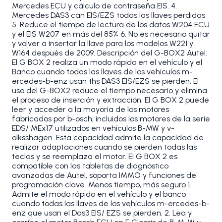
Mercedes ECU y cálculo de contraseña EIS. 4.
Mercedes DAS3 can EIS/EZS todas las llaves perdidas
5. Reduce el tiempo de lectura de los datos W204 ECU
y el EIS W207 en más del 85% 6. No es necesario quitar
y volver a insertar la llave para los modelos W221 y
W164 después de 2009. Descripción del G-BOX2 Autel:
El G BOX 2 realiza un modo rápido en el vehículo y el
Banco cuando todas las llaves de los vehículos m-
ercedes-b-enz usan ths DAS3 EIS/EZS se pierden. El
uso del G-BOX2 reduce el tiempo necesario y elimina
el proceso de inserción y extracción. El G BOX 2 puede
leer y acceder a la mayoría de los motores
fabricados por b-osch, incluidos los motores de la serie
EDS/ MEx17 utilizados en vehículos B-MW y v-
olksshagen. Esta capacidad admite la capacidad de
realizar adaptaciones cuando se pierden todas las
teclas y se reemplaza el motor. El G BOX 2 es
compatible con las tabletas de diagnóstico
avanzadas de Autel, soporta IMMO y funciones de
programación clave. Menos tiempo, más seguro 1.
Admite el modo rápido en el vehículo y el banco
cuando todas las llaves de los vehículos m-ercedes-b-
enz que usan el Das3 EIS/ EZS se pierden. 2. Lea y