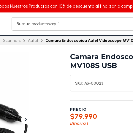
odos Nuestros Productos con 10% de descuento al finalizar la comp
Scanners
Autel
Camara Endoscopica Autel Videoscope MV1
Camara Endosco
MV108S USB
SKU:
AS-00023
PRECIO
$79.990
¡Ahorra
!