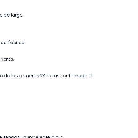
o de largo.
de fabrica.
 horas.
tro de las primeras 24 horas confirmado el
 tengas un excelente día.
*