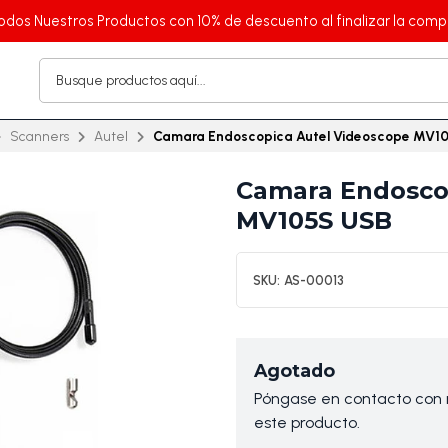
odos Nuestros Productos con 10% de descuento al finalizar la comp
Scanners
Autel
Camara Endoscopica Autel Videoscope MV1
Camara Endosco
MV105S USB
SKU:
AS-00013
Agotado
Póngase en contacto con n
este producto.