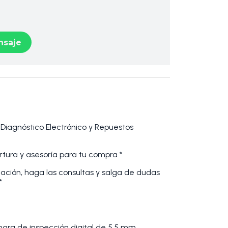
saje
 Diagnóstico Electrónico y Repuestos
tura y asesoría para tu compra *
cación, haga las consultas y salga de dudas
*
ara de inspección digital de 5,5 mm