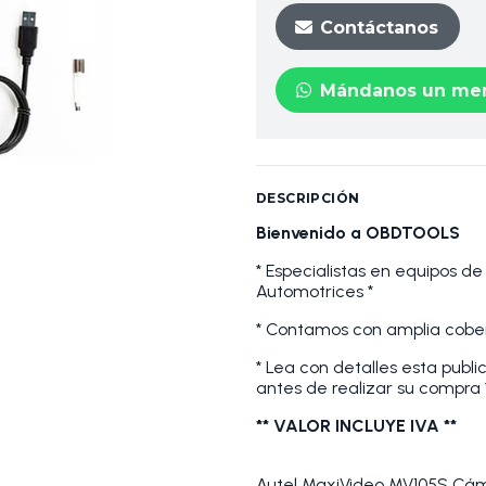
Contáctanos
Mándanos un men
DESCRIPCIÓN
Bienvenido a OBDTOOLS
* Especialistas en equipos de
Automotrices *
* Contamos con amplia cober
* Lea con detalles esta publi
antes de realizar su compra 
** VALOR INCLUYE IVA **
Autel MaxiVideo MV105S Cám