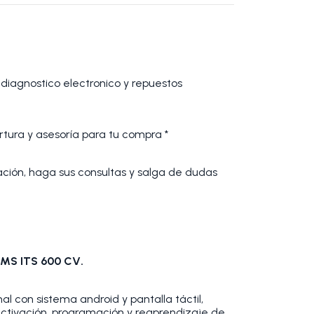
 diagnostico electronico y repuestos
tura y asesoría para tu compra *
cación, haga sus consultas y salga de dudas
PMS ITS 600 CV.
l con sistema android y pantalla táctil,
activación, programación y reaprendizaje de