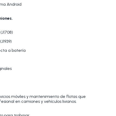
tema Android
miones.
(J1708)
(J1939)
ecta a batería
ginales
ervicios móviles y mantenimiento de flotas que
esional en camiones y vehículos livianos.
to para trabajar.