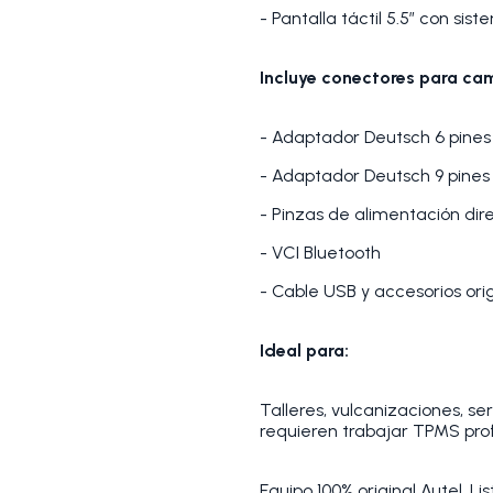
- Pantalla táctil 5.5” con sis
Incluye conectores para ca
- Adaptador Deutsch 6 pines 
- Adaptador Deutsch 9 pines 
- Pinzas de alimentación dir
- VCI Bluetooth
- Cable USB y accesorios ori
Ideal para:
Talleres, vulcanizaciones, s
requieren trabajar TPMS prof
Equipo 100% original Autel. Lis