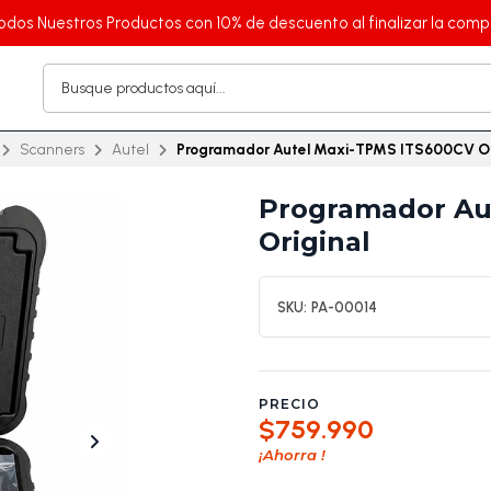
odos Nuestros Productos con 10% de descuento al finalizar la comp
Scanners
Autel
Programador Autel Maxi-TPMS ITS600CV Or
Programador Au
Original
SKU:
PA-00014
PRECIO
$759.990
¡Ahorra
!