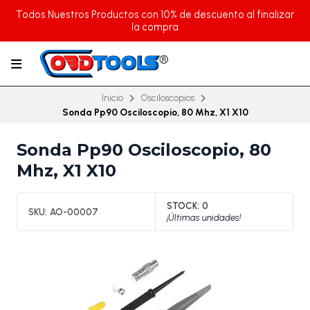
Todos Nuestros Productos con 10% de descuento al finalizar
la compra
Inicio
Osciloscopios
Sonda Pp90 Osciloscopio, 80 Mhz, X1 X10
Sonda Pp90 Osciloscopio, 80
Mhz, X1 X10
STOCK:
0
SKU:
AO-00007
¡Últimas unidades!