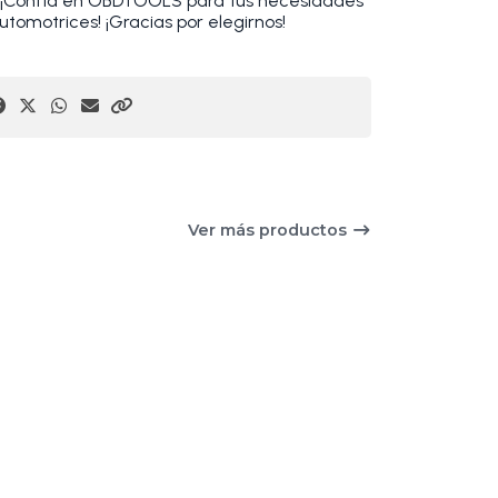
. ¡Confía en OBDTOOLS para tus necesidades
utomotrices! ¡Gracias por elegirnos!
Ver más productos