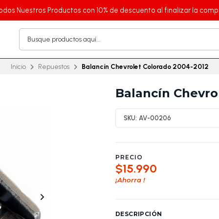
odos Nuestros Productos con 10% de descuento al finalizar la comp
Inicio
Repuestos
Balancín Chevrolet Colorado 2004-2012
Balancín Chevro
SKU:
AV-00206
PRECIO
$15.990
¡Ahorra
!
DESCRIPCIÓN