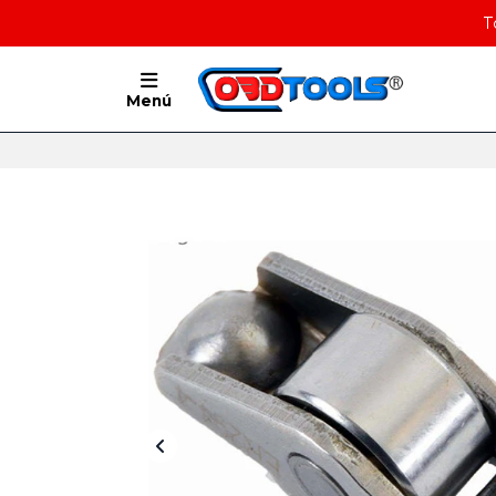
T
Menú