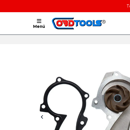
T
Menú