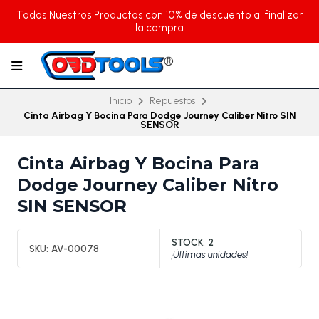
Todos Nuestros Productos con 10% de descuento al finalizar
la compra
Inicio
Repuestos
Cinta Airbag Y Bocina Para Dodge Journey Caliber Nitro SIN
SENSOR
Cinta Airbag Y Bocina Para
Dodge Journey Caliber Nitro
SIN SENSOR
STOCK:
2
SKU:
AV-00078
¡Últimas unidades!