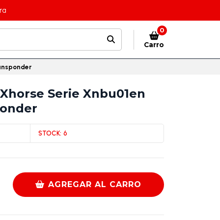
ra
0
Carro
ransponder
Xhorse Serie Xnbu01en
ponder
STOCK:
6
AGREGAR AL CARRO