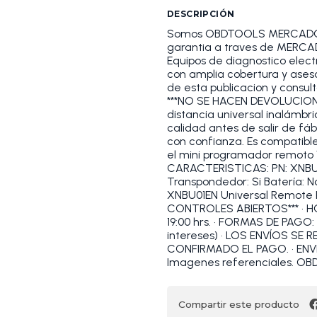
DESCRIPCIÓN
Somos OBDTOOLS MERCADOLI
garantia a traves de MERCA
Equipos de diagnostico elec
con amplia cobertura y asesor
de esta publicacion y consult
***NO SE HACEN DEVOLUCION
distancia universal inalámbr
calidad antes de salir de fá
con confianza. Es compatible
el mini programador remoto V
CARACTERISTICAS: PN: XNBU0
Transpondedor: Si Batería: N
XNBU01EN Universal Remote
CONTROLES ABIERTOS*** • HO
19:00 hrs. • FORMAS DE PAGO:
intereses) • LOS ENVÍOS SE
CONFIRMADO EL PAGO. • ENVÍO
Imagenes referenciales. 
Compartir este producto