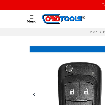
T
Menú
Inicio
P