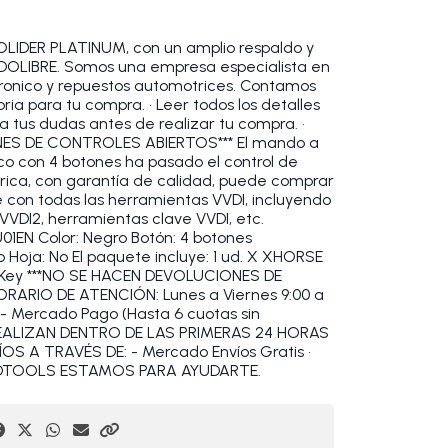
DER PLATINUM, con un amplio respaldo y
DOLIBRE. Somos una empresa especialista en
tronico y repuestos automotrices. Contamos
ia para tu compra. • Leer todos los detalles
a tus dudas antes de realizar tu compra. •
ES DE CONTROLES ABIERTOS*** El mando a
ico con 4 botones ha pasado el control de
brica, con garantía de calidad, puede comprar
 con todas las herramientas VVDI, incluyendo
VDI2, herramientas clave VVDI, etc.
1EN Color: Negro Botón: 4 botones
o Hoja: No El paquete incluye: 1 ud. X XHORSE
 Key ***NO SE HACEN DEVOLUCIONES DE
RARIO DE ATENCIÓN: Lunes a Viernes 9:00 a
 - Mercado Pago (Hasta 6 cuotas sin
 REALIZAN DENTRO DE LAS PRIMERAS 24 HORAS
S A TRAVÉS DE: - Mercado Envíos Gratis •
OBDTOOLS ESTAMOS PARA AYUDARTE.