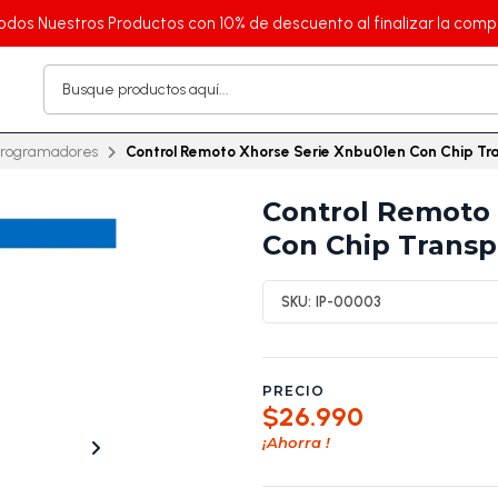
odos Nuestros Productos con 10% de descuento al finalizar la comp
rogramadores
Control Remoto Xhorse Serie Xnbu01en Con Chip T
Control Remoto 
Con Chip Trans
SKU:
IP-00003
PRECIO
$26.990
¡Ahorra
!