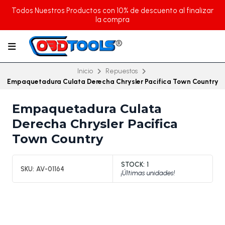
Todos Nuestros Productos con 10% de descuento al finalizar
la compra
Inicio
Repuestos
Empaquetadura Culata Derecha Chrysler Pacifica Town Country
Empaquetadura Culata
Derecha Chrysler Pacifica
Town Country
STOCK:
1
SKU:
AV-01164
¡Últimas unidades!