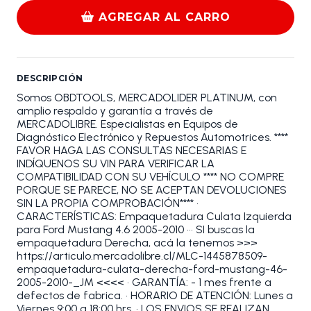
AGREGAR AL CARRO
DESCRIPCIÓN
Somos OBDTOOLS, MERCADOLIDER PLATINUM, con
amplio respaldo y garantía a través de
MERCADOLIBRE. Especialistas en Equipos de
Diagnóstico Electrónico y Repuestos Automotrices. ****
FAVOR HAGA LAS CONSULTAS NECESARIAS E
INDÍQUENOS SU VIN PARA VERIFICAR LA
COMPATIBILIDAD CON SU VEHÍCULO **** NO COMPRE
PORQUE SE PARECE, NO SE ACEPTAN DEVOLUCIONES
SIN LA PROPIA COMPROBACIÓN**** •
CARACTERÍSTICAS: Empaquetadura Culata Izquierda
para Ford Mustang 4.6 2005-2010 ••• SI buscas la
empaquetadura Derecha, acá la tenemos >>>
https://articulo.mercadolibre.cl/MLC-1445878509-
empaquetadura-culata-derecha-ford-mustang-46-
2005-2010-_JM <<<< • GARANTÍA: - 1 mes frente a
defectos de fabrica. • HORARIO DE ATENCIÓN: Lunes a
Viernes 9:00 a 18:00 hrs. • LOS ENVIOS SE REALIZAN