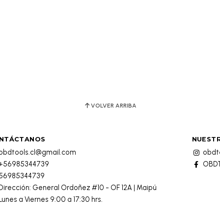
VOLVER ARRIBA
NTÁCTANOS
NUESTR
obdtools.cl@gmail.com
obdto
+56985344739
OBDT
56985344739
Dirección: General Ordoñez #10 - OF 12A | Maipú
Lunes a Viernes 9:00 a 17:30 hrs.