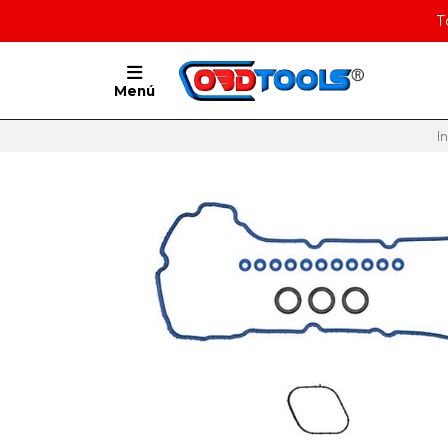
T
Menú
In