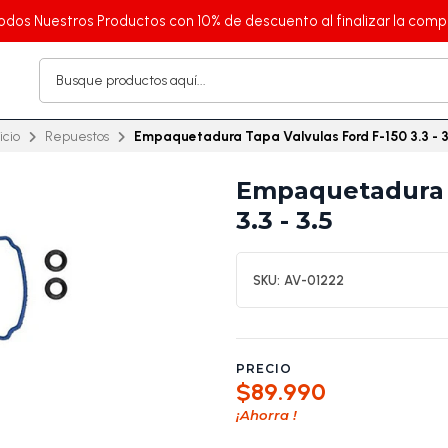
odos Nuestros Productos con 10% de descuento al finalizar la comp
icio
Repuestos
Empaquetadura Tapa Valvulas Ford F-150 3.3 - 3
Empaquetadura T
3.3 - 3.5
SKU:
AV-01222
PRECIO
$89.990
¡Ahorra
!