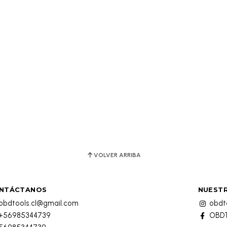
VOLVER ARRIBA
NTÁCTANOS
NUESTR
obdtools.cl@gmail.com
obdto
+56985344739
OBDT