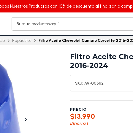
odos Nuestros Productos con 10% de descuento al finalizar la comp
icio
Repuestos
Filtro Aceite Chevrolet Camaro Corvette 2016-2
Filtro Aceite Ch
2016-2024
SKU:
AV-00562
PRECIO
$13.990
¡Ahorra
!