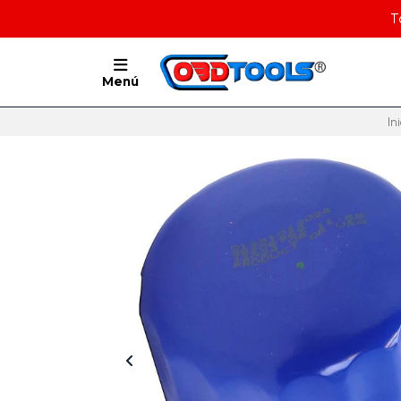
T
Menú
In