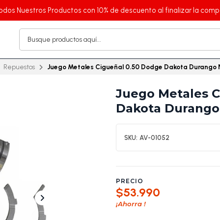
odos Nuestros Productos con 10% de descuento al finalizar la comp
Repuestos
Juego Metales Cigueñal 0.50 Dodge Dakota Durango N
Juego Metales C
Dakota Durango 
SKU:
AV-01052
PRECIO
$53.990
¡Ahorra
!