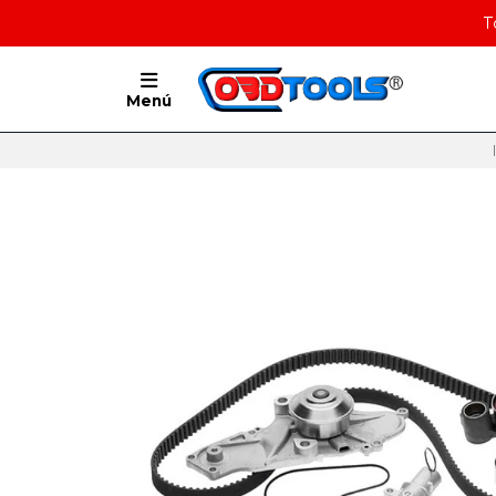
T
Menú