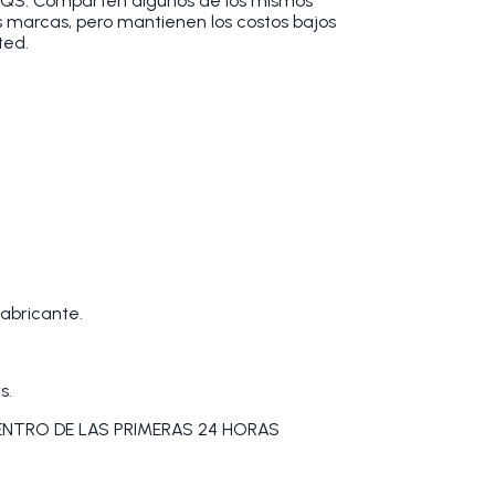
QS. Comparten algunos de los mismos
 marcas, pero mantienen los costos bajos
ted.
2
abricante.
s.
DENTRO DE LAS PRIMERAS 24 HORAS