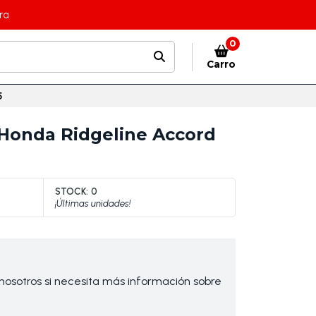
ra
0
Carro
5
n Honda Ridgeline Accord
STOCK:
0
¡Últimas unidades!
osotros si necesita más información sobre