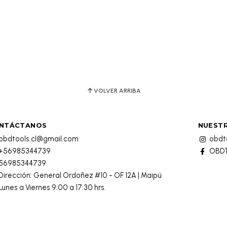
VOLVER ARRIBA
NTÁCTANOS
NUESTR
obdtools.cl@gmail.com
obdto
+56985344739
OBDT
56985344739
Dirección: General Ordoñez #10 - OF 12A | Maipú
Lunes a Viernes 9:00 a 17:30 hrs.