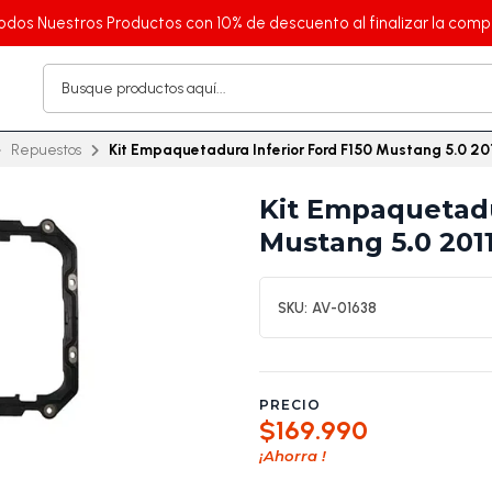
odos Nuestros Productos con 10% de descuento al finalizar la comp
Repuestos
Kit Empaquetadura Inferior Ford F150 Mustang 5.0 20
Kit Empaquetadu
Mustang 5.0 201
SKU:
AV-01638
PRECIO
$169.990
¡Ahorra
!