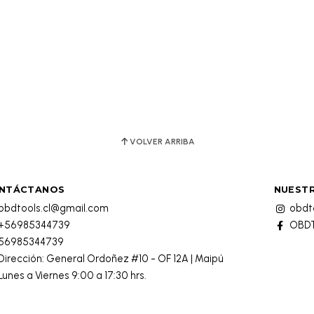
VOLVER ARRIBA
NTÁCTANOS
NUESTR
obdtools.cl@gmail.com
obdto
+56985344739
OBDT
56985344739
Dirección: General Ordoñez #10 - OF 12A | Maipú
Lunes a Viernes 9:00 a 17:30 hrs.