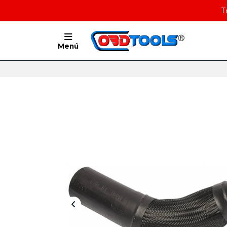
T
Menú