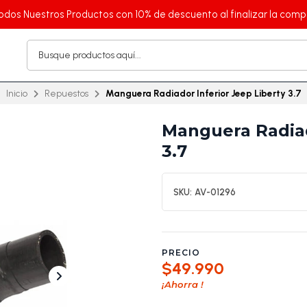
odos Nuestros Productos con 10% de descuento al finalizar la comp
Inicio
Repuestos
Manguera Radiador Inferior Jeep Liberty 3.7
Manguera Radiad
3.7
SKU:
AV-01296
PRECIO
$49.990
¡Ahorra
!