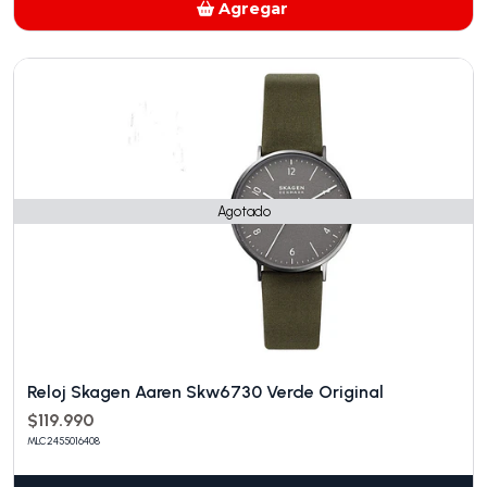
Agregar
Añadido
Agotado
Reloj Skagen Aaren Skw6730 Verde Original
$119.990
MLC2455016408