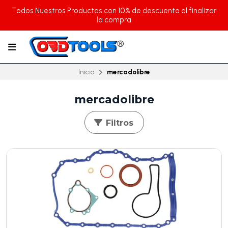
Todos Nuestros Productos con 10% de descuento al finalizar
la compra
Inicio
mercadolibre
mercadolibre
Filtros