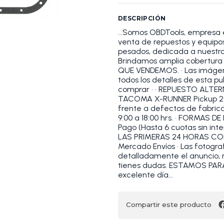
DESCRIPCIÓN
...Somos OBDTools, empresa 
venta de repuestos y equipos 
pesados, dedicada a nuestros
Brindamos amplia cobertura
QUE VENDEMOS. • Las imágene
todos los detalles de esta pu
comprar • • REPUESTO ALT
TACOMA X-RUNNER Pickup 200
frente a defectos de fabric
9:00 a 18:00 hrs. • FORMAS D
Pago (Hasta 6 cuotas sin in
LAS PRIMERAS 24 HORAS CON
Mercado Envíos • Las fotograf
detalladamente el anuncio, r
tienes dudas. ESTAMOS PAR
excelente día...
Compartir este producto