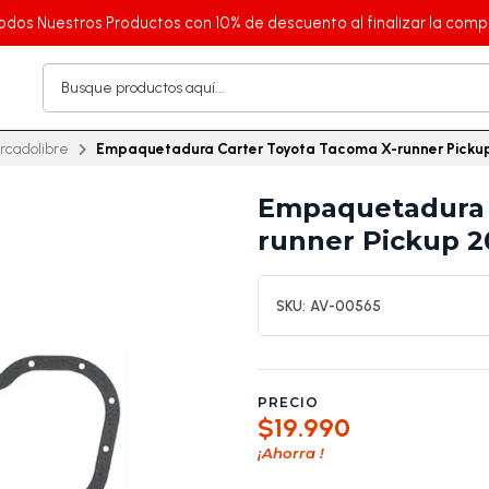
odos Nuestros Productos con 10% de descuento al finalizar la comp
cadolibre
Empaquetadura Carter Toyota Tacoma X-runner Picku
Empaquetadura 
runner Pickup 2
SKU:
AV-00565
PRECIO
$19.990
¡Ahorra
!