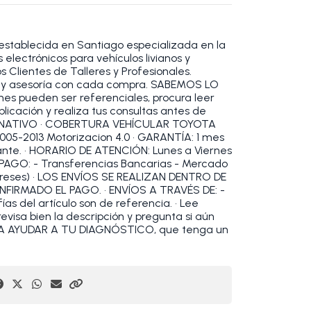
establecida en Santiago especializada en la
electrónicos para vehículos livianos y
 Clientes de Talleres y Profesionales.
 y asesoría con cada compra. SABEMOS LO
s pueden ser referenciales, procura leer
blicación y realiza tus consultas antes de
ERNATIVO • COBERTURA VEHÍCULAR TOYOTA
5-2013 Motorizacion 4.0 • GARANTÍA: 1 mes
ante. • HORARIO DE ATENCIÓN: Lunes a Viernes
E PAGO: - Transferencias Bancarias - Mercado
tereses) • LOS ENVÍOS SE REALIZAN DENTRO DE
FIRMADO EL PAGO. • ENVÍOS A TRAVÉS DE: -
ías del artículo son de referencia. • Lee
evisa bien la descripción y pregunta si aún
A AYUDAR A TU DIAGNÓSTICO, que tenga un