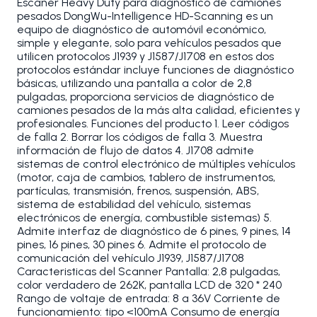
Escaner Heavy Duty para diagnóstico de camiones
pesados DongWu-Intelligence HD-Scanning es un
equipo de diagnóstico de automóvil económico,
simple y elegante, solo para vehículos pesados que
utilicen protocolos J1939 y J1587/J1708 en estos dos
protocolos estándar incluye funciones de diagnóstico
básicas, utilizando una pantalla a color de 2,8
pulgadas, proporciona servicios de diagnóstico de
camiones pesados de la más alta calidad, eficientes y
profesionales. Funciones del producto 1. Leer códigos
de falla 2. Borrar los códigos de falla 3. Muestra
información de flujo de datos 4. J1708 admite
sistemas de control electrónico de múltiples vehículos
(motor, caja de cambios, tablero de instrumentos,
partículas, transmisión, frenos, suspensión, ABS,
sistema de estabilidad del vehículo, sistemas
electrónicos de energía, combustible sistemas) 5.
Admite interfaz de diagnóstico de 6 pines, 9 pines, 14
pines, 16 pines, 30 pines 6. Admite el protocolo de
comunicación del vehículo J1939, J1587/J1708
Caracteristicas del Scanner Pantalla: 2,8 pulgadas,
color verdadero de 262K, pantalla LCD de 320 * 240
Rango de voltaje de entrada: 8 a 36V Corriente de
funcionamiento: tipo <100mA Consumo de energía