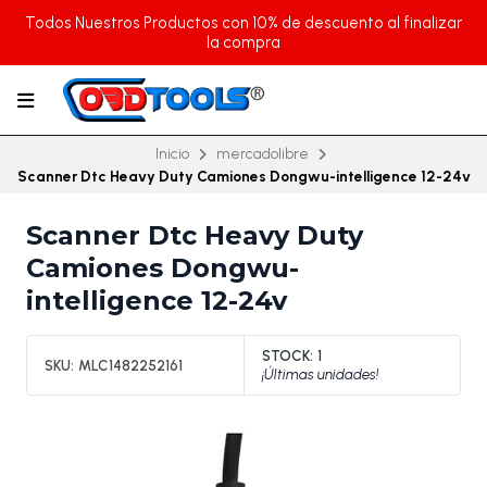
Todos Nuestros Productos con 10% de descuento al finalizar
la compra
Inicio
mercadolibre
Scanner Dtc Heavy Duty Camiones Dongwu-intelligence 12-24v
Scanner Dtc Heavy Duty
Camiones Dongwu-
intelligence 12-24v
STOCK:
1
SKU:
MLC1482252161
¡Últimas unidades!