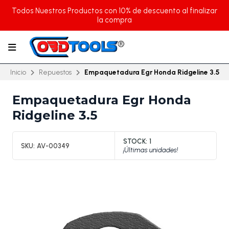
Todos Nuestros Productos con 10% de descuento al finalizar
la compra
Inicio
Repuestos
Empaquetadura Egr Honda Ridgeline 3.5
Empaquetadura Egr Honda
Ridgeline 3.5
STOCK:
1
SKU:
AV-00349
¡Últimas unidades!