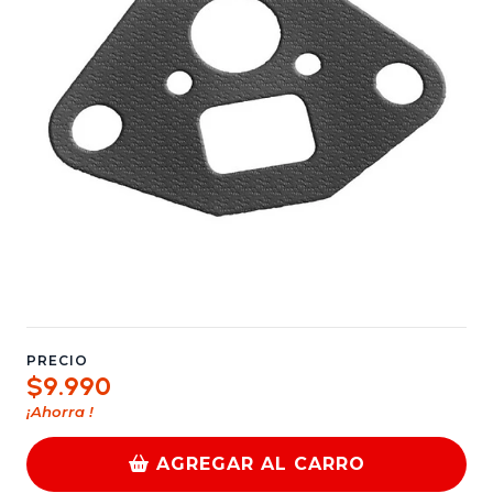
PRECIO
$9.990
¡Ahorra
!
AGREGAR AL CARRO