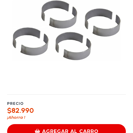
PRECIO
$82.990
¡Ahorra
!
AGREGAR AL CARRO