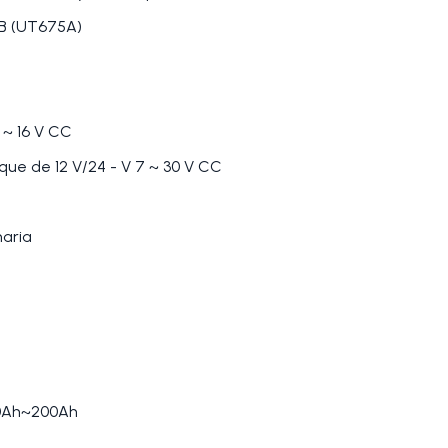
SB (UT675A)
 ~ 16 V CC
que de 12 V/24 - V 7 ~ 30 V CC
naria
30Ah~200Ah