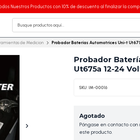
odos Nuestros Productos con 10% de descuento al finalizar la comp
ramientas de Medicion
Probador Baterías Automotrices Uni-t Ut67
Probador Baterí
Ut675a 12-24 Vol
SKU:
IM-00016
Agotado
Póngase en contacto con n
este producto.