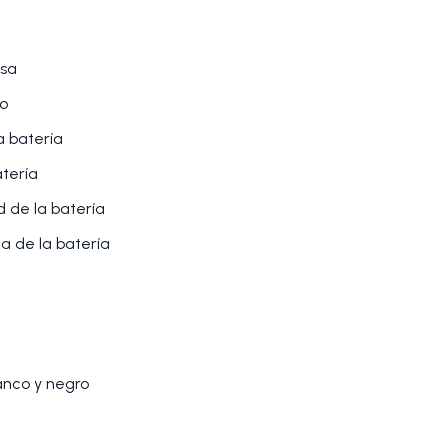
rsa
to
a batería
atería
d de la batería
na de la batería
lanco y negro