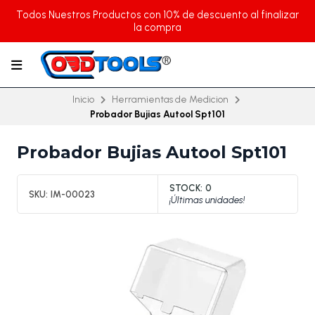
Todos Nuestros Productos con 10% de descuento al finalizar
la compra
Inicio
Herramientas de Medicion
Probador Bujias Autool Spt101
Probador Bujias Autool Spt101
STOCK:
0
SKU:
IM-00023
¡Últimas unidades!