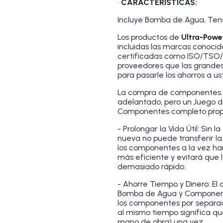
•
CARACTERÍSTICAS:
Incluye Bomba de Agua, Tenso
Los productos de
Ultra-Pow
incluidas las marcas conocid
certificadas como ISO/TSO/
proveedores que las grandes
para pasarle los ahorros a us
La compra de componentes i
adelantado, pero un Juego d
Componentes completo propor
- Prolongar la Vida Útil: Sin 
nueva no puede transferir la
los componentes a la vez ha
más eficiente y evitará que
demasiado rápido.
- Ahorre Tiempo y Dinero: El 
Bomba de Agua y Component
los componentes por separad
al mismo tiempo significa que
mano de obra) una vez.