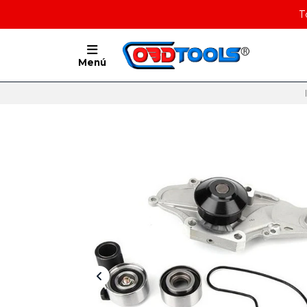
T
Menú