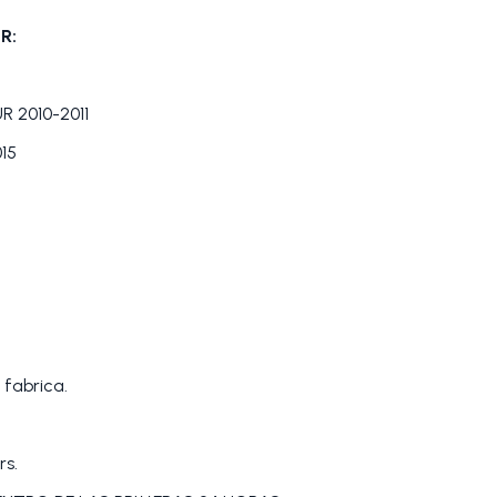
R:
2010-2011
15
 fabrica.
rs.