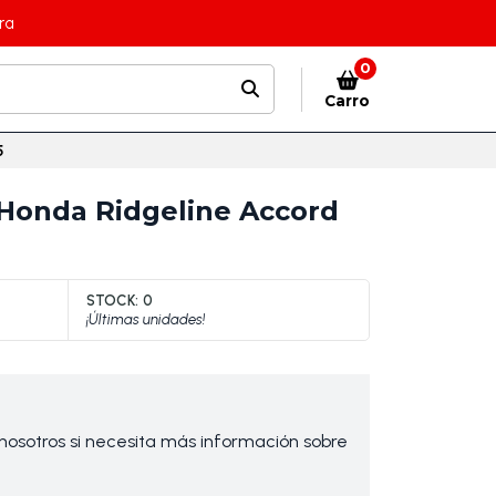
ra
0
Carro
5
n Honda Ridgeline Accord
STOCK:
0
¡Últimas unidades!
osotros si necesita más información sobre