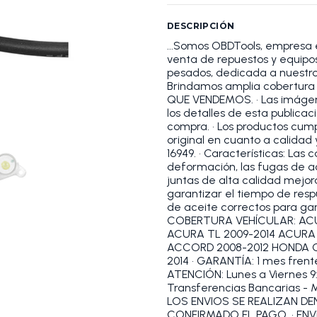
DESCRIPCIÓN
...Somos OBDTools, empresa 
venta de repuestos y equipos 
pesados, dedicada a nuestros
Brindamos amplia cobertura
QUE VENDEMOS. • Las imágene
los detalles de esta publicac
compra. • Los productos cum
original en cuanto a calidad 
16949. • Características: Las 
deformación, las fugas de a
juntas de alta calidad mejor
garantizar el tiempo de respue
de aceite correctos para gar
COBERTURA VEHÍCULAR: ACU
ACURA TL 2009-2014 ACURA 
ACCORD 2008-2012 HONDA O
2014 • GARANTÍA: 1 mes fren
ATENCIÓN: Lunes a Viernes 9:
Transferencias Bancarias - M
LOS ENVIOS SE REALIZAN D
CONFIRMADO EL PAGO. • ENVÍ