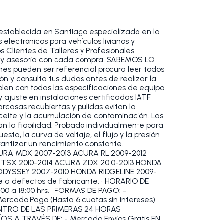
establecida en Santiago especializada en la
electrónicos para vehículos livianos y
 Clientes de Talleres y Profesionales.
 y asesoría con cada compra. SABEMOS LO
s pueden ser referencial procura leer todos
ión y consulta tus dudas antes de realizar la
plen con todas las especificaciones de equipo
y ajuste en instalaciones certificadas IATF
carcasas recubiertas y pulidas evitan la
ceite y la acumulación de contaminación. Las
an la fiabilidad. Probado individualmente para
sta, la curva de voltaje, el flujo y la presión
antizar un rendimiento constante. •
RA MDX 2007-2013 ACURA RL 2009-2012
TSX 2010-2014 ACURA ZDX 2010-2013 HONDA
DYSSEY 2007-2010 HONDA RIDGELINE 2009-
te a defectos de fabricante. • HORARIO DE
00 a 18:00 hrs. • FORMAS DE PAGO: -
ercado Pago (Hasta 6 cuotas sin intereses) •
ENTRO DE LAS PRIMERAS 24 HORAS
OS A TRAVÉS DE: - Mercado Envíos Gratis EN