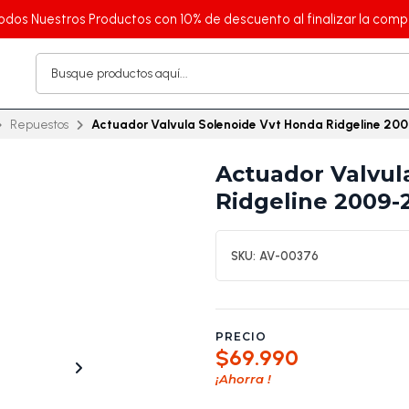
odos Nuestros Productos con 10% de descuento al finalizar la comp
Repuestos
Actuador Valvula Solenoide Vvt Honda Ridgeline 20
Actuador Valvul
Ridgeline 2009-
SKU:
AV-00376
PRECIO
$69.990
¡Ahorra
!