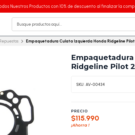
odos Nuestros Productos con 10% de descuento al finalizar la comp
Repuestos
Empaquetadura Culata Izquierda Honda Ridgeline Pilo
Empaquetadura 
Ridgeline Pilot 
SKU:
AV-00434
PRECIO
$115.990
¡Ahorra
!