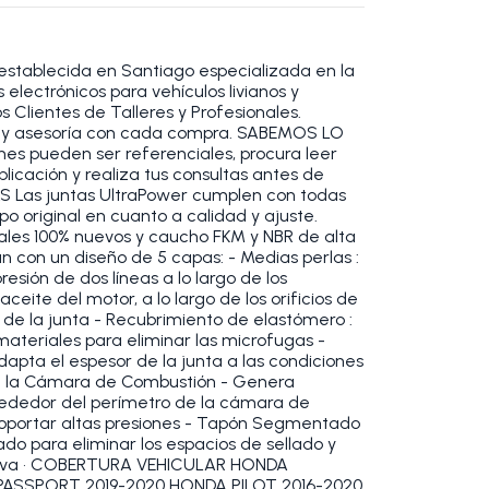
establecida en Santiago especializada en la
electrónicos para vehículos livianos y
 Clientes de Talleres y Profesionales.
 y asesoría con cada compra. SABEMOS LO
s pueden ser referenciales, procura leer
blicación y realiza tus consultas antes de
S Las juntas UltraPower cumplen con todas
po original en cuanto a calidad y ajuste.
ales 100% nuevos y caucho FKM y NBR de alta
an con un diseño de 5 capas: - Medias perlas :
esión de dos líneas a lo largo de los
ceite del motor, a lo largo de los orificios de
r de la junta - Recubrimiento de elastómero :
materiales para eliminar las microfugas -
dapta el espesor de la junta a las condiciones
de la Cámara de Combustión - Genera
lrededor del perímetro de la cámara de
soportar altas presiones - Tapón Segmentado
do para eliminar los espacios de sellado y
esiva • COBERTURA VEHICULAR HONDA
PASSPORT 2019-2020 HONDA PILOT 2016-2020