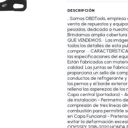
DESCRIPCIÓN
...Somos OBDTools, empresa 
venta de repuestos y equipos 
pesados, dedicada a nuestros
Brindamos amplia cobertura
QUE VENDEMOS. • Las imágene
todos los detalles de esta pu
comprar • • CARACTERÍSTICA
las especificaciones del equi
Están fabricados con materi
calidad. Las juntas se fabric
proporciona un sello de compr
conductos de refrigerante y a
los pernos y el borde exterio
rellena las asperezas de los 
Capa central (portadora) - A
de instalación - Perímetro 
compresión de tres líneas a
combustión para permitirle 
en Capa Funcional - Pretensa
evitar la deformación exc
ODYSSEY 2018-2020 HONDA 