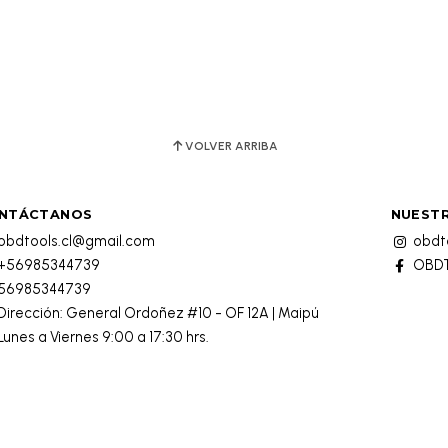
VOLVER ARRIBA
NTÁCTANOS
NUESTR
obdtools.cl@gmail.com
obdto
+56985344739
OBDT
56985344739
Dirección: General Ordoñez #10 - OF 12A | Maipú
Lunes a Viernes 9:00 a 17:30 hrs.