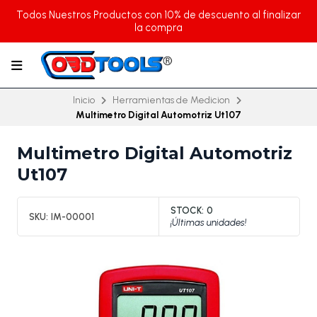
Todos Nuestros Productos con 10% de descuento al finalizar
la compra
Inicio
Herramientas de Medicion
Multimetro Digital Automotriz Ut107
Multimetro Digital Automotriz
Ut107
STOCK:
0
SKU:
IM-00001
¡Últimas unidades!