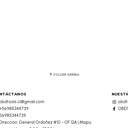
VOLVER ARRIBA
NTÁCTANOS
NUESTR
obdtools.cl@gmail.com
obdto
+56985344739
OBDT
56985344739
Dirección: General Ordoñez #10 - OF 12A | Maipú