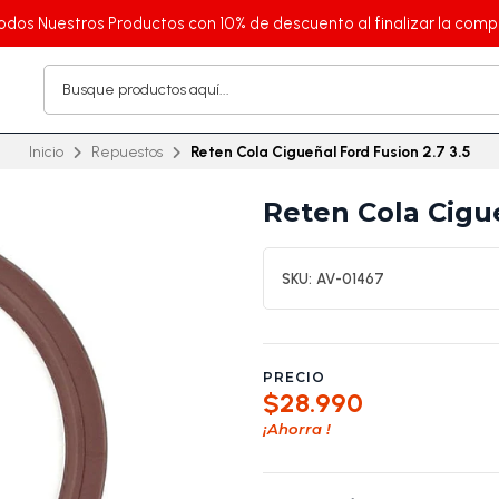
odos Nuestros Productos con 10% de descuento al finalizar la comp
Inicio
Repuestos
Reten Cola Cigueñal Ford Fusion 2.7 3.5
Reten Cola Cigue
SKU:
AV-01467
PRECIO
$28.990
¡Ahorra
!