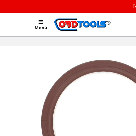
T
Menú